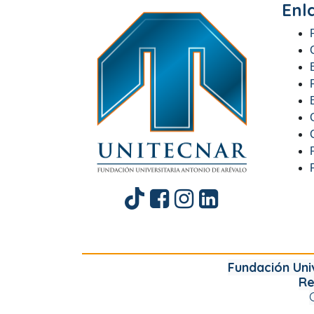
Enl
Fundación Uni
​R