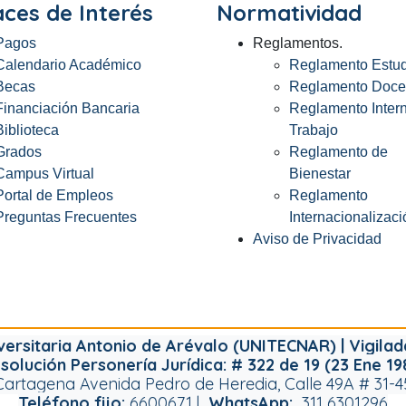
aces de Interés
Normatividad
Pagos
Reglamentos.
Calendario Académico
Reglamento Estudi
Becas
Reglamento Doce
Financiación Bancaria
Reglamento Intern
Biblioteca
Trabajo
Grados
Reglamento de
Campus Virtual
Bienestar
Portal de Empleos
Reglamento
Preguntas Frecuentes
Internacionalizaci
Aviso de Privacidad
versitaria Antonio de Arévalo (UNITECNAR) | Vigilad
esolución Personería Jurídica: # 322 de 19 (23 Ene 19
Cartagena Avenida Pedro de Heredia, Calle 49A # 31-45
Teléfono fijo:
6600671 |
WhatsApp:
311 6301296